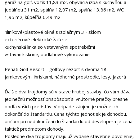
garáž na golf. vozík 11,83 m2, obývacia izba s kuchyňou a
jedálňou 31 m2, spálňa 12,07 m2, spálňa 13,86 m2, WC
1,95 m2, kúpeľňa 6,49 m2
hliníkové/plastové okná s izolačným 3 - sklom
exteriérové elektrické žalúzie
kuchynská linka so vstavanými spotrebičmi
vstavané skrine, podlahové vykurovanie
Penati Golf Resort – golfový rezort s dvoma 18-
jamkovovými ihriskami, nádherné prostredie, lesy, jazerá
Ďalšie dva trojdomy sú v stave hrubej stavby, čo vám dáva
jedinečnú možnosť prispôsobiť si vnútorné priečky presne
podľa vašich predstáv. V prípade záujmu je možné ich
dokončiť do štandardu. Cena týchto jednotiek je dohodou,
pričom pri nedokončení do štandardu od developera je cena
taktiež predmetom dohody.
Posledné dva trojdomy majú už vydané stavebné povolenie,