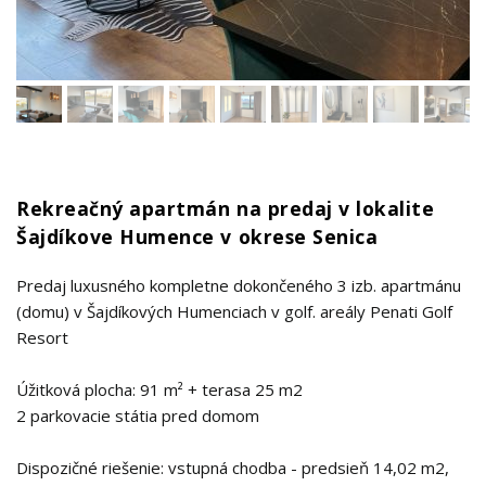
Rekreačný apartmán na predaj v lokalite
Šajdíkove Humence v okrese Senica
Predaj luxusného kompletne dokončeného 3 izb. apartmánu
(domu) v Šajdíkových Humenciach v golf. areály Penati Golf
Resort
Úžitková plocha: 91 m² + terasa 25 m2
2 parkovacie státia pred domom
Dispozičné riešenie: vstupná chodba - predsieň 14,02 m2,