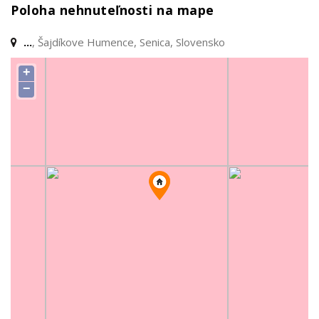
Poloha nehnuteľnosti na mape
...
, Šajdíkove Humence, Senica, Slovensko
+
−