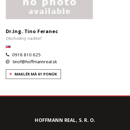
Dr.Ing. Tino Feranec
Obchodný riaditeľ
0918 810 625
tinof@hoffmannreal.sk
MAKLÉR MÁ 61 PONÚK
HOFFMANN REAL, S. R. O.