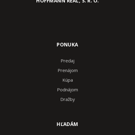
HOFFMANN REAL, S. R. O.
PONUKA
Predaj
Prenájom
Kúpa
Podnájom
Dražby
HĽADÁM