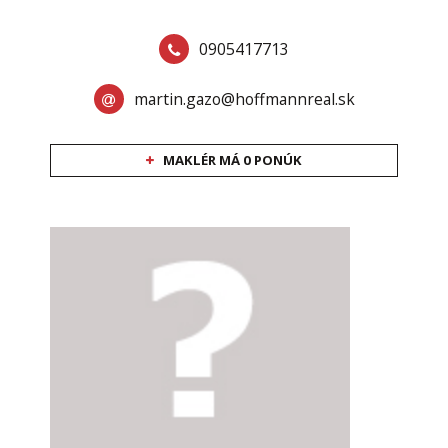
0905417713
martin.gazo@hoffmannreal.sk
MAKLÉR MÁ 0 PONÚK