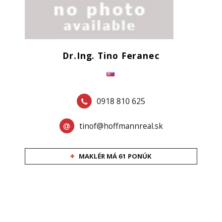
Dr.Ing. Tino Feranec
0918 810 625
tinof@hoffmannreal.sk
MAKLÉR MÁ 61 PONÚK