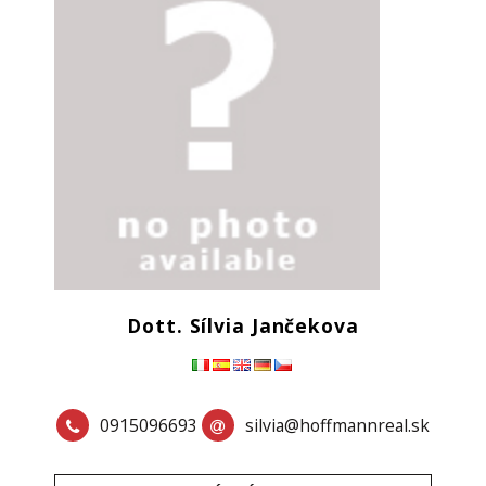
Dott. Sílvia Jančekova
0915096693
silvia@hoffmannreal.sk