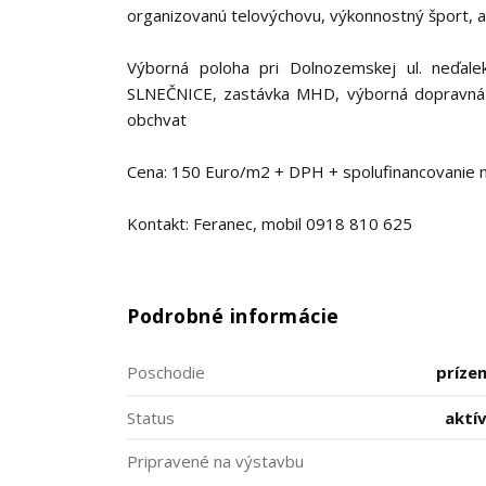
organizovanú telovýchovu, výkonnostný šport, 
Výborná poloha pri Dolnozemskej ul. neďalek
SLNEČNICE, zastávka MHD, výborná dopravná d
obchvat
Cena: 150 Euro/m2 + DPH + spolufinancovanie n
Kontakt: Feranec, mobil 0918 810 625
Podrobné informácie
Poschodie
príze
Status
aktí
Pripravené na výstavbu