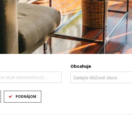
Obsahuje
te druh nehnuteľnosti ..
PODNÁJOM