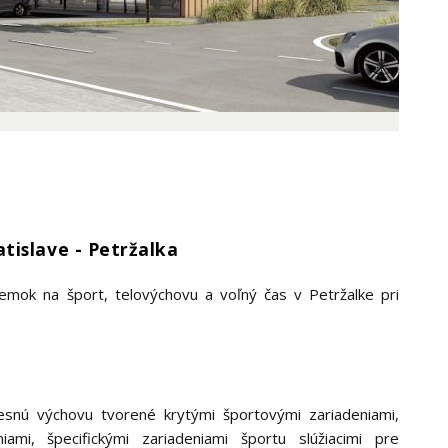
tislave - Petržalka
mok na šport, telovýchovu a voľný čas v Petržalke pri
lesnú výchovu tvorené krytými športovými zariadeniami,
ami, špecifickými zariadeniami športu slúžiacimi pre