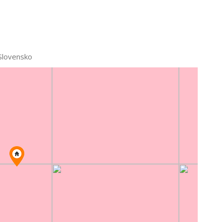
tie
 Slovensko