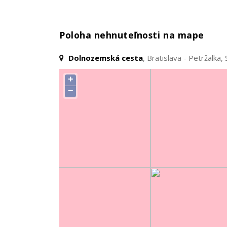
vydané územné rozhodnu
Poloha nehnuteľnosti na mape
Dolnozemská cesta
, Bratislava - Petržalka,
+
−