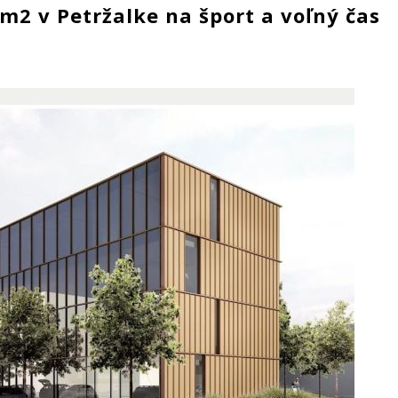
m2 v Petržalke na šport a voľný čas