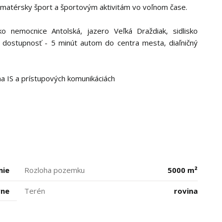
amatérsky šport a športovým aktivitám vo voľnom čase.
o nemocnice Antolská, jazero Veľká Draždiak, sidlisko
ostupnosť - 5 minút autom do centra mesta, diaľničný
a IS a prístupových komunikáciách
mie
Rozloha pozemku
5000 m²
vne
Terén
rovina