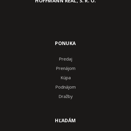
HOFFMANN REAL, S. R. O.
PONUKA
Predaj
Prenájom
Kúpa
Podnájom
Dražby
HĽADÁM