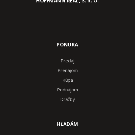
HOFFMANN REAL, S. R. O.
PONUKA
Predaj
Prenájom
Kúpa
Podnájom
Dražby
HĽADÁM