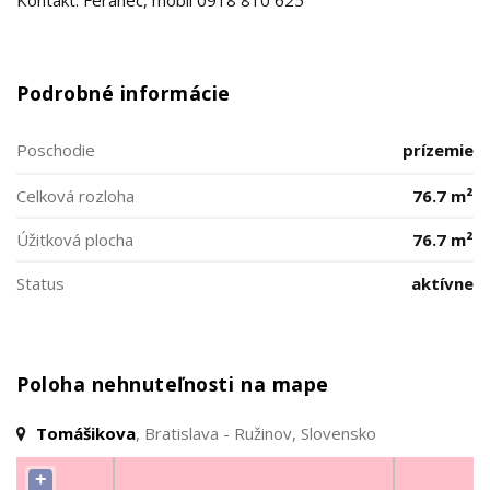
Kontakt: Feranec, mobil 0918 810 625
Podrobné informácie
Poschodie
prízemie
Celková rozloha
76.7 m²
Úžitková plocha
76.7 m²
Status
aktívne
Poloha nehnuteľnosti na mape
Tomášikova
, Bratislava - Ružinov, Slovensko
+