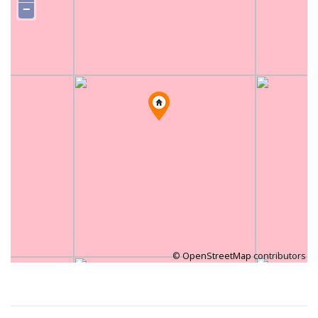
−
©
OpenStreetMap
contributors